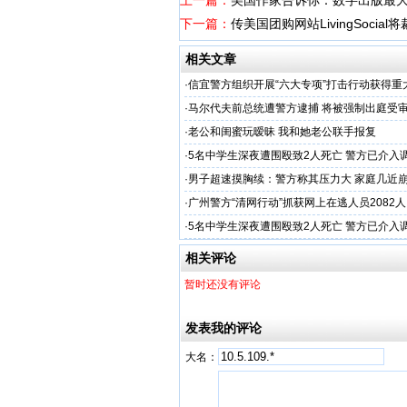
上一篇：
美国作家告诉你：数字出版最
下一篇：
传美国团购网站LivingSocial
相关文章
·
信宜警方组织开展“六大专项”打击行动获得重
·
马尔代夫前总统遭警方逮捕 将被强制出庭受
·
老公和闺蜜玩暧昧 我和她老公联手报复
·
5名中学生深夜遭围殴致2人死亡 警方已介入
·
男子超速摸胸续：警方称其压力大 家庭几近
·
广州警方“清网行动”抓获网上在逃人员2082人
·
5名中学生深夜遭围殴致2人死亡 警方已介入
相关评论
暂时还没有评论
发表我的评论
大名：