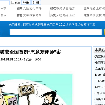
保存
军事
图片
女性
文化
事件
维权
曝光
调查
地方
证券
经济
上市
音乐
体育
文学
探索
奇闻
历史
人物
热点
企业
网游
单机
竞技
热门搜索：
网页游戏
火箭球赛
热门音乐
2011世界杯
亚运会
黄海军演
本类热
破获全国首例“恶意差评师”案
·
淘宝联
012/12/1 16:17:49 点击：1660
·
电商商
·
京东商
·
Moon
·
TH00
·
Sky:
·
1号店
·
传美国团