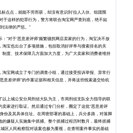
为鼠标点点，就能不劳而获，却没有意识到‘拉人入伙、组团围
。对于这样的犯罪行为，警方将联合淘宝网严查到底，绝不姑
受到法律的严惩。”
：“对于‘恶意差评师’频繁骚扰网店卖家的行为，淘宝决不放
，淘宝也出台了多项措施，包括取消好评率与搜索排名的关
、制度、技术保障几方面加大力度，为广大卖家和消费者维持
，淘宝网成立了专门的调查小组，通过接受投诉举报、异常行
“恶意差评师”的作案证据和相关信息，并将这些线索递交给杭
了以上城公安分局刑侦大队为主，市局刑侦支队全力指导的联
的卖家进行取证。然后通过专门分析，圈定了这批“恶意差评
实身份及其具体住址。在周密部署的基础上，兵分多路，对落脚
地的嫌疑人实施集中抓捕。整个抓捕过程历时数月，最终抓捕
上城区人民检察院对该案也极为重视，在查明案件事实的基础