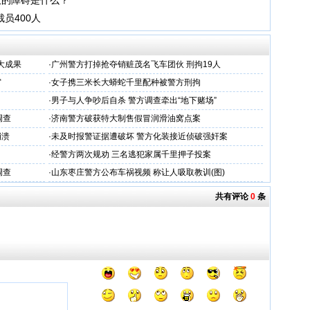
大的障碍是什么？
将裁员400人
大成果
·
广州警方打掉抢夺销赃茂名飞车团伙 刑拘19人
审
·
女子携三米长大蟒蛇千里配种被警方刑拘
·
男子与人争吵后自杀 警方调查牵出“地下赌场”
调查
·
济南警方破获特大制售假冒润滑油窝点案
崩溃
·
未及时报警证据遭破坏 警方化装接近侦破强奸案
·
经警方两次规劝 三名逃犯家属千里押子投案
调查
·
山东枣庄警方公布车祸视频 称让人吸取教训(图)
共有评论
0
条