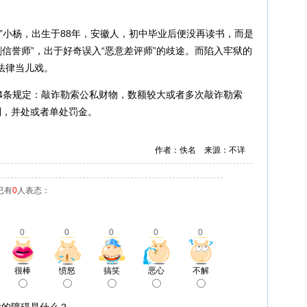
”小杨，出生于88年，安徽人，初中毕业后便没再读书，而是
刷信誉师”，出于好奇误入“恶意差评师”的歧途。而陷入牢狱的
法律当儿戏。
74条规定：敲诈勒索公私财物，数额较大或者多次敲诈勒索
制，并处或者单处罚金。
作者：佚名 来源：不详
已有
0
人表态：
0
0
0
0
0
很棒
愤怒
搞笑
恶心
不解