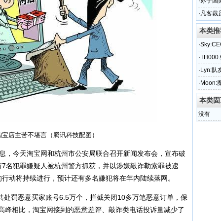
·
苏宁国
·
凡客裁
本类推
·
Sky:
·
TH00
·
Lyn:
·
Moon
本类固
没有
淘宝店主苦不堪言（腾讯科技配图）
日消息，今天淘宝网和杭州市公安局联合召开新闻发布会，宣布破
有7名犯罪嫌疑人被杭州警方抓获，并以涉嫌敲诈勒索罪被逮
”的行动将持续进行，预计还有多名嫌犯将在年内陆续落网。
处罚恶意买家账号6.5万个，拦截关闭10多万笔恶意订单，保
最高峰相比，淘宝网接到的恶意差评、敲诈类电话投诉量减少了