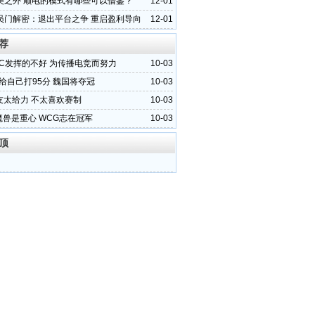
美之外 顺电的模式有哪些可以借鉴？
12-01
员门解密：退出平台之争 重启盈利导向
12-01
荐
CEC发挥的不好 为传播电竞而努力
10-03
0:给自己打95分 魏国将夺冠
10-03
队友太给力 不太喜欢赛制
10-03
:魔兽是重心 WCG志在冠军
10-03
顶