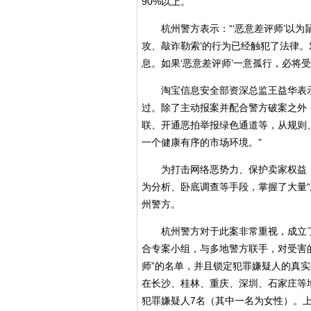
90%以上。
杭州警方表示：“‘恶意差评师’以
攻、敲诈勒索’的行为已经触犯了法律
息。如果‘恶意差评师’一意孤行，必将
淘宝信息安全部资深总监王益华表示
过。除了主动报案并配合警方破案之外
联、开通恶拍举报绿色通道等，从规则
一个健康有序的市场环境。”
为打击网络恶势力、保护卖家权益
为分析、卧底调查等手段，掌握了大量
州警方。
杭州警方对于此案非常重视，成立
合专案小组，与多地警方联手，对受害
师”的名单，并且锁定犯罪嫌疑人的真
在长沙、桂林、重庆、深圳、石家庄等
犯罪嫌疑人7名（其中一名为女性）。