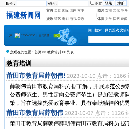
帐号：
密码：
保存
首页
美食
国际
国内
军事
图片
女性
文化
事件
娱乐
综艺
电影
电视
音乐
体育
文学
探索
奇闻
热门搜索：
网页游戏
火箭
您现在的位置：
首页
>>
教育培训
>> 列表
教育培训
莆田市教育局薛朝伟!
2023-10-10 点击：1166
薛朝伟莆田市教育局科员 据了解，开展师范公费
公费师范生、男性定向公费师范生）是加强教师
策，旨在选拔热爱教育事业、具有奉献精神的优秀学
莆田市教育局薛朝伟
2023-10-07 点击：1126 
莆田市教育局薛朝伟薛朝伟莆田市教育局科员 据