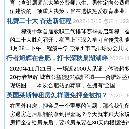
育（含部属师范大学公费师范生、男性定向公费
伍建设的一项重大决策，旨在选拔热爱教育事业、具
礼赞二十大 奋进新征程
2022-12-15 点击：12
——程溪中学首届教职工气排球赛盛会启新程，
的二十大胜利召开，举国上下深入学习宣传贯彻党
1月28日下午，程溪中学与漳州市气排球协会共同主办
行者旭辉在合肥，打卡深秋巢湖湖畔
2020-
2020年11月21日，一场近2000人见证，体验
20行者旭辉·城市公益徒步皖赣区域——合肥站
现场图 本次合肥站的赛事，在拥有“全国...
英国莱斯特租房怎样避免押金被扣？
2020-
在国外租房，押金是一个重要的问题，那么我们
房退房之后顺利的拿到押金呢？今天就来跟大家
房押金交给房东后，要求房东要在30天内根据法律规