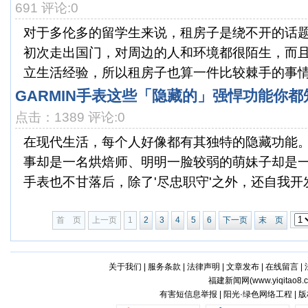
691 评论:0
对于多伦多的留学生来说，租房子是绕不开的话
初次走出国门，对周边的人和环境都很陌生，而
立生活经验，所以租房子也算一件比较棘手的事情，
GARMIN手表这些「隐藏的」强悍功能你都
点击：1389 评论:0
在现代生活，每个人好像都有其独特的隐藏功能
事却是一名烘焙师、明明一脸较弱的萌妹子却是
手表也不甘落后，除了'尽忠职守'之外，还自我开发
首 页
上一页
1
2
3
4
5
6
下一页
末 页
关于我们
|
服务条款
|
法律声明
|
文章发布
|
在线留言
|
福建新闻网(
www.yiqitao8.
有害短信息举报 | 阳光·绿色网络工程 |