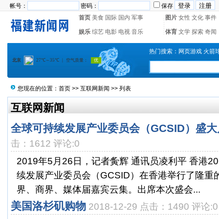
帐号：
密码：
保存
首页
美食
国际
国内
军事
图片
女性
文化
事件
娱乐
综艺
电影
电视
音乐
体育
文学
探索
奇闻
热门搜索：
网页游戏
火箭
您现在的位置：
首页
>>
互联网新闻
>> 列表
互联网新闻
全球可持续发展产业委员会（GCSID）盛大
击：1612 评论:0
2019年5月26日，记者夤辉 通讯员凌利平 香港2
续发展产业委员会（GCSID）在香港举行了隆重
界、商界、媒体届嘉宾云集。出席本次盛会...
美国洛杉矶购物
2018-12-29 点击：1490 评论:0