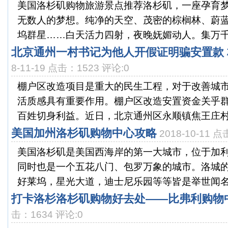
美国洛杉矶购物旅游景点推荐洛杉矶，一座孕育
无数人的梦想。纯净的天空、茂密的棕榈林、蔚
坞群星……白天活力四射，夜晚妩媚动人。集万千宠
北京通州一村书记为他人开假证明骗安置款
8-11-19 点击：1523 评论:0
棚户区改造项目是重大的民生工程，对于改善城
活质感具有重要作用。棚户区改造安置资金关乎
百姓切身利益。近日，北京通州区永顺镇焦王庄村民
美国加州洛杉矶购物中心攻略
2018-10-11 
美国洛杉矶是美国西海岸的第一大城市，位于加
同时也是一个五花八门、包罗万象的城市。洛城
好莱坞，星光大道，迪士尼乐园等等皆是举世闻名；
打卡洛杉洛杉矶购物好去处——比弗利购物
击：1634 评论:0