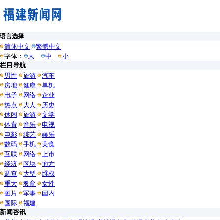
语言选择
简体中文
繁體中文
字体：
大
中
小
栏目导航
男性
旅游
汽车
房地
健康
单机
电子
网络
企业
热点
大人
历史
休闲
旅游
文学
体育
音乐
电视
电影
综艺
娱乐
数码
手机
美食
互联
网络
上市
经济
区块
地方
调查
大型
维权
重大
教育
女性
图片
军事
国内
国际
福建
新闻咨讯