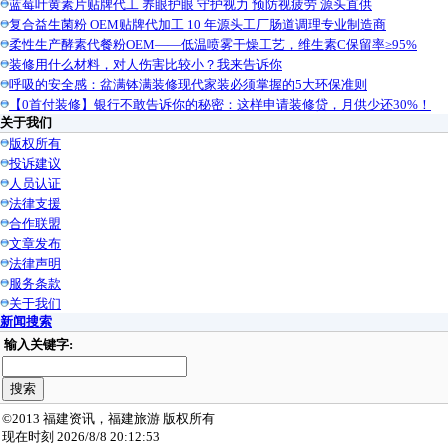
蓝莓叶黄素片贴牌代工 养眼护眼 守护视力 预防视疲劳 源头直供
复合益生菌粉 OEM贴牌代加工 10 年源头工厂肠道调理专业制造商
柔性生产酵素代餐粉OEM——低温喷雾干燥工艺，维生素C保留率≥95%
装修用什么材料，对人伤害比较小？我来告诉你
呼吸的安全感：盆满钵满装修现代家装必须掌握的5大环保准则
【0首付装修】银行不敢告诉你的秘密：这样申请装修贷，月供少还30%！
关于我们
版权所有
投诉建议
人员认证
法律支援
合作联盟
文章发布
法律声明
服务条款
关于我们
新闻搜索
输入关键字:
©2013 福建资讯，福建旅游 版权所有
现在时刻 2026/8/8 20:12:53