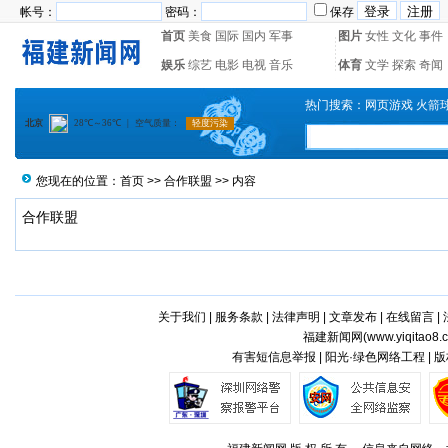
帐号：
密码：
保存
首页
美食
国际
国内
军事
图片
女性
文化
事件
娱乐
综艺
电影
电视
音乐
体育
文学
探索
奇闻
热门搜索：
网页游戏
火箭
您现在的位置：
首页
>>
合作联盟
>> 内容
合作联盟
关于我们
|
服务条款
|
法律声明
|
文章发布
|
在线留言
|
福建新闻网(
www.yiqitao8.
有害短信息举报 | 阳光·绿色网络工程 |