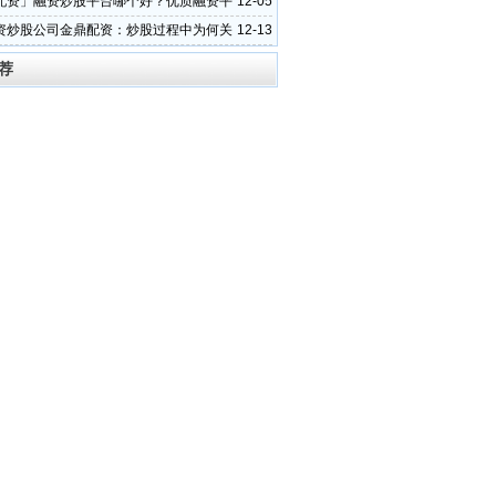
配资」融资炒股平台哪个好？优质融资平
12-05
特征？
资炒股公司金鼎配资：炒股过程中为何关
12-13
变化
荐