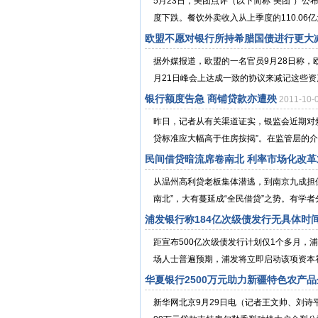
5月23日，美团点评（以下简称“美团”）
度下跌。餐饮外卖收入从上季度的110.06亿元下
欧盟不愿对银行所持希腊国债进行更大
据外媒报道，欧盟的一名官员9月28日称
月21日峰会上达成一致的协议来减记这些资产。 
银行额度告急 商铺贷款亦遭殃
2011-10
昨日，记者从有关渠道证实，银监会近期对
贷标准应大幅高于住房按揭”。在监管层的介
民间借贷暗流席卷南北 利率市场化改革
从温州高利贷老板集体潜逃，到南京九成担保
南北”，大有蔓延成“全民借贷”之势。有学者
浦发银行称184亿次级债发行无具体时
距宣布500亿次级债发行计划仅1个多月，
场人士普遍预期，浦发将立即启动该项资本补
华夏银行2500万元助力新疆特色农产
新华网北京9月29日电（记者王文帅、刘诗