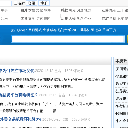
保存
军事
图片
女性
文化
事件
维权
曝光
调查
地方
证券
经济
上市
音乐
体育
文学
探索
奇闻
历史
人物
热点
企业
网游
单机
竞技
热门搜索：
网页游戏
火箭球赛
热门音乐
2011世界杯
亚运会
黄海军演
本类热
·
美团餐
中为何关注市场变化
2020-12-13 点击：1506 评论:0
笔数环比
·
华夏银
有必要要知道炒股配资渠道的商场的状况，这对任何一个投资者来说都
·
欧盟不
程中，他们却并不清楚，为何必定要时间重视...
·
江苏吴
质融资平台有啥特征？
2020-12-05 点击：1534 评论:0
·
浦发银
台 ，接下来小编就来教你们几招： 1、从资产实力方面去判断。资产
·
银行额
靠谱的股票配资平台在配... 很...
·
民间借
外卖交易笔数环比降9%
2019-05-23 点击：1675 评论:0
·
中小企