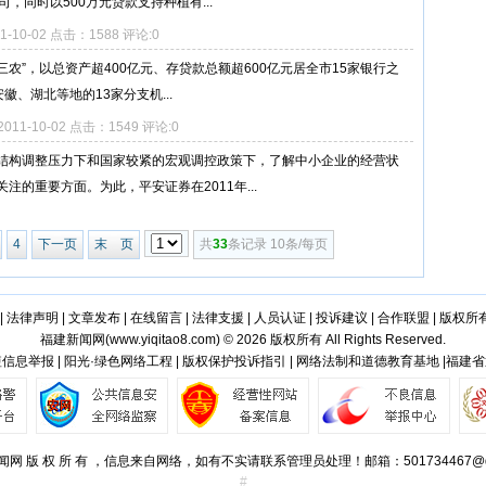
，同时以500万元贷款支持种植有...
11-10-02 点击：1588 评论:0
三农”，以总资产超400亿元、存贷款总额超600亿元居全市15家银行之
徽、湖北等地的13家分支机...
2011-10-02 点击：1549 评论:0
结构调整压力下和国家较紧的宏观调控政策下，了解中小企业的经营状
的重要方面。为此，平安证券在2011年...
4
下一页
末 页
共
33
条记录 10条/每页
|
法律声明
|
文章发布
|
在线留言
|
法律支援
|
人员认证
|
投诉建议
|
合作联盟
|
版权所
福建新闻网(
www.yiqitao8.com
) © 2026 版权所有 All Rights Reserved.
信息举报 | 阳光·绿色网络工程 | 版权保护投诉指引 | 网络法制和道德教育基地 |福建
网 版 权 所 有 ，信息来自网络，如有不实请联系管理员处理！邮箱：501734467@q
#