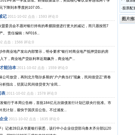
公布2019年第一季度业绩。财报数据显示，美团核心餐饮业务连续两个季
·
「股票
降到本季度的107.05...
台有啥
·
股票配
注市场
减记
2011-10-02 点击：1593 评论:0
图片推
，欧盟委员会不愿对银行持有的希腊国债进行更大的减记，而只愿按照7
责任编辑：NF016...
-02 点击：1566 评论:0
炒作商业地产发出内部警示，明令要求“银行对商业地产抵押贷款的房
入下，商业地产贷款利率近期飙升，商业地产...
才能治本
2011-10-02 点击：1559 评论:0
公司放贷，再到北方鄂尔多斯的“户户典当行”现象，民间借贷正“席卷
分析指出，切莫让民间借贷变为“全民...
间表
2011-10-02 点击：1578 评论:0
浦发银行于本周公告称，首批184亿元次级债发行计划已获央行批准。市
充计划，最快于国庆后公告。不过浦发...
品企业
2011-10-02 点击：1635 评论:0
平）记者28日从华夏银行获悉，该行中小企业信贷部乌鲁木齐分部以20