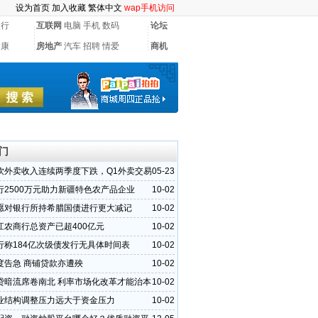
设为首页
加入收藏
繁体中文
wap手机访问
银行
互联网
电脑
手机
数码
论坛
健康
房地产
汽车
招聘
情爱
商机
门
饮外卖收入连续两季度下跌，Q1外卖交易
05-23
降9%
行2500万元助力新疆特色农产品企业
10-02
愿对银行所持希腊国债进行更大减记
10-02
江农商行总资产已超400亿元
10-02
行称184亿次级债发行无具体时间表
10-02
度告急 商铺贷款亦遭殃
10-02
贷暗流席卷南北 利率市场化改革才能治本
10-02
业结构调整压力远大于资金压力
10-02