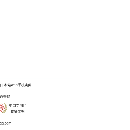
有
|
本站wap手机访问
省通管局
q.com