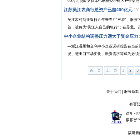
00万元贷款支持库尔勒香梨种植大户金梨公司
江苏吴江农商行总资产已超400亿元
20
吴江农村商业银行近年来专注“三农”、服务“
首，被称为“吴江人自己的银行”；在苏北、安
中小企业结构调整压力远大于资金压力
—浙江温州和义乌中小企业调研报告在当前
况、进出口市场变化、融资需求等成为必须关注
首 页
上一页
1
2
3
关于我们
|
服务条款
有害短
福建新闻