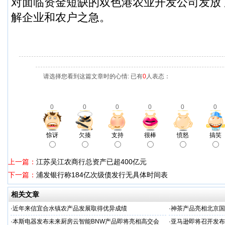
对面临资金短缺的双色港农业开发公司发放了
解企业和农户之急。
请选择您看到这篇文章时的心情: 已有
0
人表态：
0
0
0
0
0
0
惊讶
欠揍
支持
很棒
愤怒
搞笑
上一篇：
江苏吴江农商行总资产已超400亿元
下一篇：
浦发银行称184亿次级债发行无具体时间表
相关文章
·
近年来信宜合水镇农产品发展取得优异成绩
·
神茶产品亮相北京国
示会
·
本斯电器发布未来厨房云智能BNW产品即将亮相高交会
·
亚马逊即将召开发布会