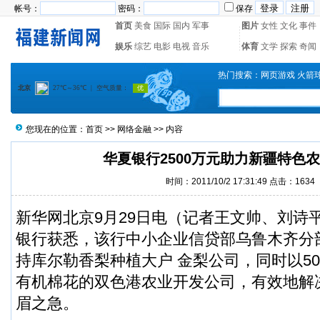
帐号：
密码：
保存
首页
美食
国际
国内
军事
图片
女性
文化
事件
娱乐
综艺
电影
电视
音乐
体育
文学
探索
奇闻
热门搜索：
网页游戏
火箭
您现在的位置：
首页
>>
网络金融
>> 内容
华夏银行2500万元助力新疆特色
时间：2011/10/2 17:31:49 点击：1634
新华网北京9月29日电（记者王文帅、刘诗平
银行
获悉，该行中小企业信贷部乌鲁木齐分部
持库尔勒香梨种植大户 金梨公司，同时以5
有机棉花的双色港农业开发公司，有效地解
眉之急。