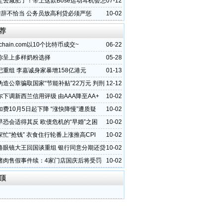
定去减肥了！带上这款Bose运动耳机会怎
07-12
”措辞不恰当 公务员放高利贷必须严惩
10-02
荐
chain.com以10个比特币成交~
06-22
你呈上多样奶粉选择
05-28
记重组 李嘉诚身家暴增158亿港元
01-13
伪造公章骗取国家“节能补贴”22万元 判刑
12-12
尔下调新西兰信用评级 由AAA降至AA+
10-02
费10月5日起下降 “涨快降慢”遭质疑
10-02
早恐会适得其反 欧债危机的“早婚”之困
10-02
忙“抢钱” 衣食住行轮番上涨推高CPI
10-02
路眼镜大王回国谈重组 银行同意分期还贷
10-02
猪肉售假事件续：4家门店国庆后将受罚
10-02
顶