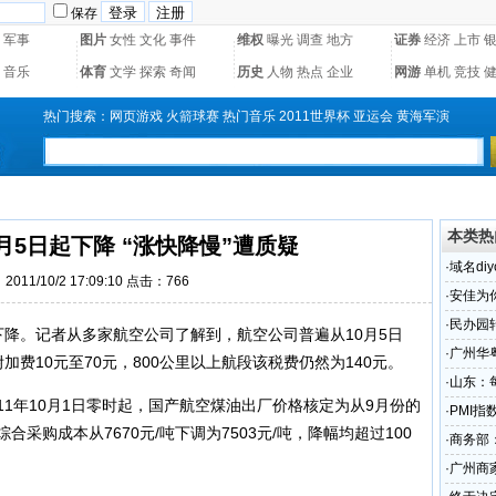
保存
军事
图片
女性
文化
事件
维权
曝光
调查
地方
证券
经济
上市
音乐
体育
文学
探索
奇闻
历史
人物
热点
企业
网游
单机
竞技
热门搜索：
网页游戏
火箭球赛
热门音乐
2011世界杯
亚运会
黄海军演
本类热
月5日起下降 “涨快降慢”遭质疑
·
域名diy
011/10/2 17:09:10 点击：766
·
安佳为
·
民办园
降。记者从多家航空公司了解到，航空公司普遍从10月5日
·
广州华
加费10元至70元，800公里以上航段该税费仍然为140元。
·
山东：
1年10月1日零时起，国产航空煤油出厂价格核定为从9月份的
展
·
PMI
油综合采购成本从7670元/吨下调为7503元/吨，降幅均超过100
趋稳
·
商务部
·
广州商家