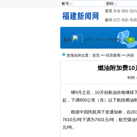
帐号：
密码：
首页
美食
国际
国内
娱乐
综艺
电影
电视
您现在的位置：
首页
>>
经济新闻
>> 内容
燃油附加费10
时间：2
继9月之后，10月份航油价格继续下
起，下调800公里（含）以下航段燃油附
根据中国民航局下发通知称，自201
7610元/吨下调为7501元/吨；航空煤
元/吨。