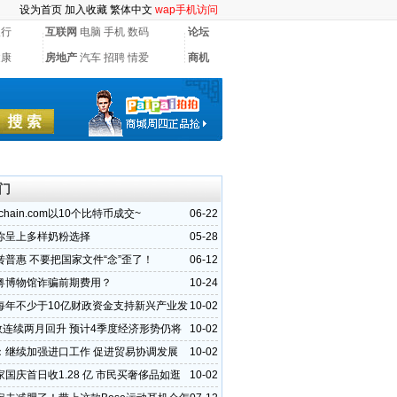
设为首页
加入收藏
繁体中文
wap手机访问
银行
互联网
电脑
手机
数码
论坛
健康
房地产
汽车
招聘
情爱
商机
门
chain.com以10个比特币成交~
06-22
你呈上多样奶粉选择
05-28
转普惠 不要把国家文件“念”歪了！
06-12
粤博物馆诈骗前期费用？
10-24
每年不少于10亿财政资金支持新兴产业发
10-02
指数连续两月回升 预计4季度经济形势仍将
10-02
：继续加强进口工作 促进贸易协调发展
10-02
国庆首日收1.28 亿 市民买奢侈品如逛
10-02