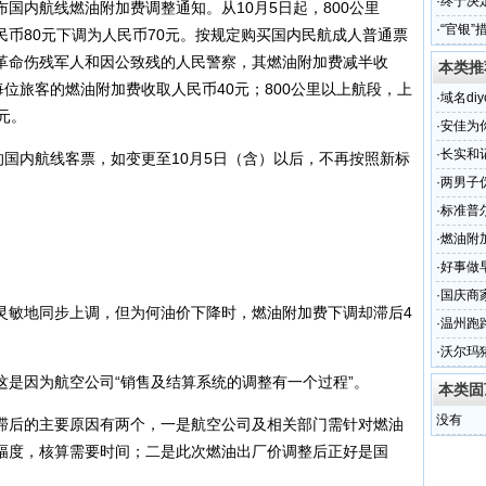
超市
·
终于决
内航线燃油附加费调整通知。从10月5日起，800公里
样？
·
“官银
币80元下调为人民币70元。按规定购买国内民航成人普通票
、革命伤残军人和因公致残的人民警察，其燃油附加费减半收
本类推
每位旅客的燃油附加费收取人民币40元；800公里以上航段，上
·
域名diy
元。
·
安佳为
·
长实和
国内航线客票，如变更至10月5日（含）以后，不再按照新标
·
两男子
3年
·
标准普
·
燃油附加
·
好事做
·
国庆商家
敏地同步上调，但为何油价下降时，燃油附加费下调却滞后4
·
温州跑
·
沃尔玛
因为航空公司“销售及结算系统的调整有一个过程”。
本类固
没有
后的主要原因有两个，一是航空公司及相关部门需针对燃油
幅度，核算需要时间；二是此次燃油出厂价调整后正好是国