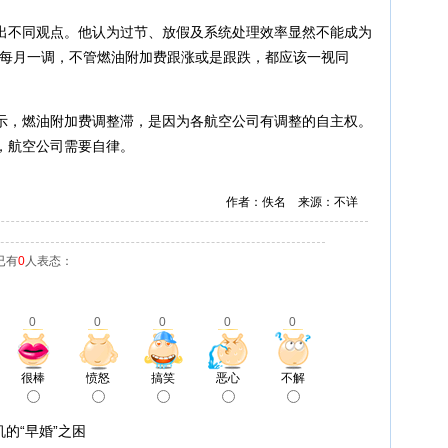
不同观点。他认为过节、放假及系统处理效率显然不能成为
油每月一调，不管燃油附加费跟涨或是跟跌，都应该一视同
，燃油附加费调整滞，是因为各航空公司有调整的自主权。
，航空公司需要自律。
作者：佚名 来源：不详
已有
0
人表态：
0
0
0
0
0
很棒
愤怒
搞笑
恶心
不解
的“早婚”之困