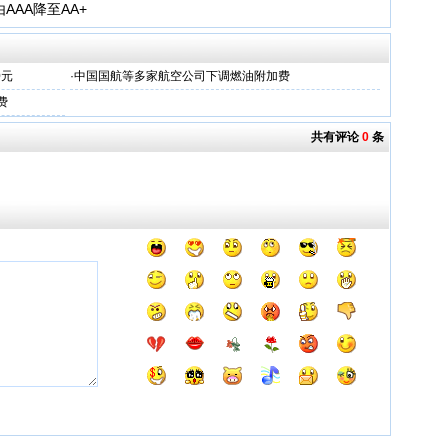
AAA降至AA+
0元
·
中国国航等多家航空公司下调燃油附加费
费
共有评论
0
条