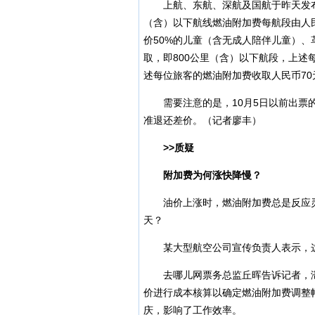
上航、东航、深航及国航于昨天发布国
（含）以下航线燃油附加费每航段由人民
价50%的儿童（含无成人陪伴儿童）
取，即800公里（含）以下航段，上述
述每位旅客的燃油附加费收取人民币70
需要注意的是，10月5日以前出票的
准退还差价。（记者廖丰）
>>质疑
附加费为何涨快降慢？
油价上涨时，燃油附加费总是反应灵
天？
某大型航空公司宣传负责人表示，这是
去哪儿网票务总监丘晖告诉记者，滞
价进行成本核算以确定燃油附加费调整
庆，影响了工作效率。