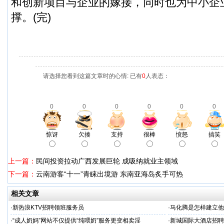
和创新项目与企业的嫁接，同时也为中小企
撑。(完)
请选择您看到这篇文章时的心情: 已有
0
人表态：
0
0
0
0
0
0
惊讶
欠揍
支持
很棒
愤怒
搞笑
上一篇：
民间投资拉动广西发展巨轮 成吸纳就业主领域
下一篇：
云南游客“十一”青睐出境游 东南亚海岛炙手可热
相关文章
·
新热浪KTV招聘领班服务员
·
马化腾是怎样建立他
·
“成人奶妈”网站不仅提供“纯喂奶”服务更变相卖淫
·
新城国际大酒店招聘