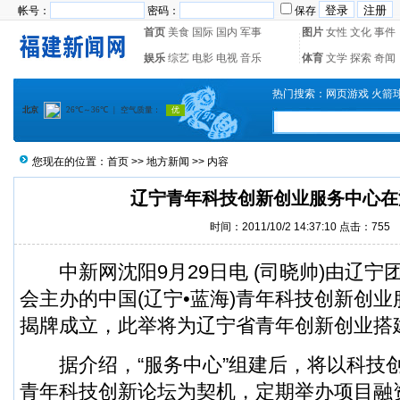
帐号：
密码：
保存
首页
美食
国际
国内
军事
图片
女性
文化
事件
娱乐
综艺
电影
电视
音乐
体育
文学
探索
奇闻
热门搜索：
网页游戏
火箭
您现在的位置：
首页
>>
地方新闻
>> 内容
辽宁青年科技创新创业服务中心在
时间：2011/10/2 14:37:10 点击：755
中新网沈阳9月29日电 (司晓帅)由辽宁
会主办的中国(辽宁•蓝海)青年科技创新创业
揭牌成立，此举将为辽宁省青年创新创业搭
据介绍，“服务中心”组建后，将以科技
青年科技创新论坛为契机，定期举办项目融