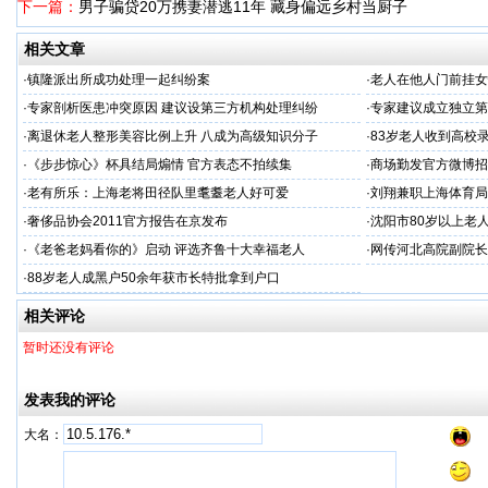
下一篇：
男子骗贷20万携妻潜逃11年 藏身偏远乡村当厨子
相关文章
·
镇隆派出所成功处理一起纠纷案
·
老人在他人门前挂女
·
专家剖析医患冲突原因 建议设第三方机构处理纠纷
·
专家建议成立独立第
·
离退休老人整形美容比例上升 八成为高级知识分子
·
83岁老人收到高校
·
《步步惊心》杯具结局煽情 官方表态不拍续集
·
商场勤发官方微博招
·
老有所乐：上海老将田径队里耄耋老人好可爱
·
刘翔兼职上海体育局
·
奢侈品协会2011官方报告在京发布
·
沈阳市80岁以上老
·
《老爸老妈看你的》启动 评选齐鲁十大幸福老人
·
网传河北高院副院长
·
88岁老人成黑户50余年获市长特批拿到户口
相关评论
暂时还没有评论
发表我的评论
大名：