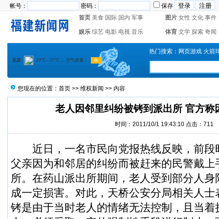
帐号：
密码：
保存
首页
美食
国际
国内
军事
图片
女性
文化
事件
娱乐
综艺
电影
电视
音乐
体育
文学
探索
奇闻
热门搜索：
网页游戏
火箭
您现在的位置：
首页
>>
维权新闻
>> 内容
老人因邻里纠纷被铐到派出所 官方称
时间：2011/10/1 19:43:10 点击：711
近日，一名市民向党报热线反映，前段时
父亲因为和邻居的纠纷而被赶来的民警戴上
所。在药山派出所期间，老人受到部分人身
成一定损害。对此，天桥公安分局相关人士
铐是由于当时老人的情绪无法控制，且当着