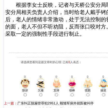
根据李女士反映，记者与天桥公安分局
安分局相关负责人介绍，当时给老人戴手铐
后，老人的情绪非常激动，处于无法控制的
的面，老人不但不听劝阻，反而张口咬对方
采取一定的强制性手段进行制止。
请选择您看到这篇文章时的心情: 已有
0
人表态：
0
0
0
0
0
0
惊讶
欠揍
支持
很棒
愤怒
搞笑
上一篇：
广东纠正脱漏管罪犯2951人 顾雏军保外就医被叫停