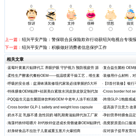
0
0
0
0
0
0
惊讶
欠揍
支持
很棒
愤怒
搞笑
上一篇：
绍兴平安产险：警保联合反保险欺诈行动获绍兴电视台专项
下一篇：
绍兴平安产险：积极做好消费者信息保护工作
相关文章
·
蓝莓叶黄素片贴牌代工 养眼护眼 守护视力 预防视疲劳 源
·
复合益生菌粉 OEM
头直供
业制造商
·
柔性生产酵素代餐粉OEM——低温喷雾干燥工艺，维生素
·
装修用什么材料，对
C保留率≥95%
·
呼吸的安全感：盆满钵满装修现代家装必须掌握的5大环
·
【0首付装修】银行
保准则
贷，月供少还30%！
·
特殊膳食OEM贴牌+祛斑美白紧致水润皮肤皮肤定制代加
·
Cross border hot se
工厂家
·
PQQ益生元益生菌固体饮料粉OEM 中老年人冻干粉活菌
·
跨境GLP-1饱腹感
粉贴牌代加工
·
Cross border GLP-1 satiety and weight loss capsule
·
提高孩子注意力 改善
·
奶水不足 乳腺不通 急性回奶 哺乳期膏滋贴牌代加工厂家
·
孕妇营养特膳食品定
工厂
·
海藻钙铁锌咀嚼片 补钙铁锌促进成长骨骼健康OEM贴牌代
·
燕窝胶原蛋白口服液
加工
牌
·
好身材食品不拉肚子儿童减重玉葱片火爆招商
·
应对孩子提早发育问