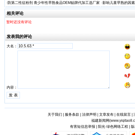
答案
·
防第二性征粉剂 青少年性早熟食品OEM贴牌代加工选厂家
·
影响儿童早熟的因素
代工厂
相关评论
暂时还没有评论
发表我的评论
大名：
内容：
关于我们
|
服务条款
|
法律声明
|
文章发布
|
在线留言
|
福建新闻网(
www.yiqitao8.
有害短信息举报 | 阳光·绿色网络工程 |