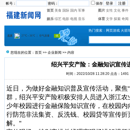
帐号：
密码：
保存
首页
美食
国际
国内
军事
图片
女性
文化
事件
娱乐
综艺
电影
电视
音乐
体育
文学
探索
奇闻
热门搜索：
网页游戏
火箭
您现在的位置：
首页
>>
企业新闻
>> 内容
绍兴平安产险：金融知识宣传
时间：2022/10/28 11:28:20 点击：1491
近日，为做好金融知识普及宣传活动，聚焦“
群，绍兴平安产险积极安排人员进入浙江农
少年校园进行金融保险知识宣传，在校园内
行防范非法集资、反洗钱、校园贷等宣传折
解。"